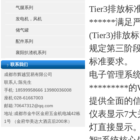
Tier3排放
气腿系列
发电机，风机
******满
储气罐
(Tier3)排
配件系列
规定第三阶段(
襄阳扒渣机系列
标准要求。
联系我们
电子管理系
成都市辉越贸易有限公司
联系人:陈先生
*******
手机: 18599958666
13980036008
座机:028-61667003
提供全面的
邮箱:70647312@qq.com
仪表显示7大
地址:成都市金牛区金府五金机电城42栋
1号 （金府华美达大酒店后200米）
灯直接显示。