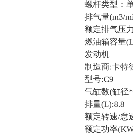
螺杆类型：
排气量(m3/mi
额定排气压力(b
燃油箱容量(L)
发动机
制造商:卡
型号:C9
气缸数(缸径*总
排量(L):8.8
额定转速/怠速(R
额定功率(KW)