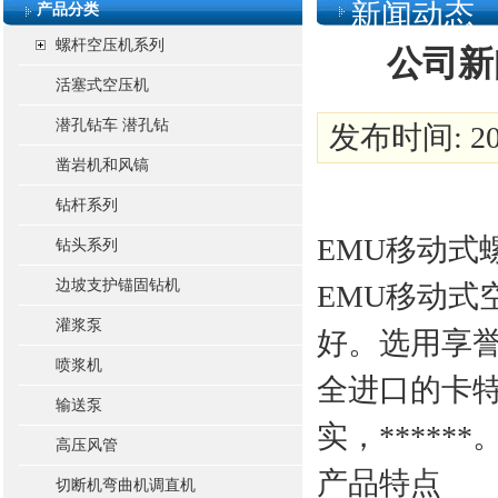
新闻动态
产品分类
螺杆空压机系列
公司新
活塞式空压机
潜孔钻车 潜孔钻
发布时间: 201
凿岩机和风镐
钻杆系列
EMU移动
钻头系列
边坡支护锚固钻机
EMU移动式
灌浆泵
好。选用享誉
喷浆机
全进口的卡特
输送泵
实，******
高压风管
产品特点
切断机弯曲机调直机