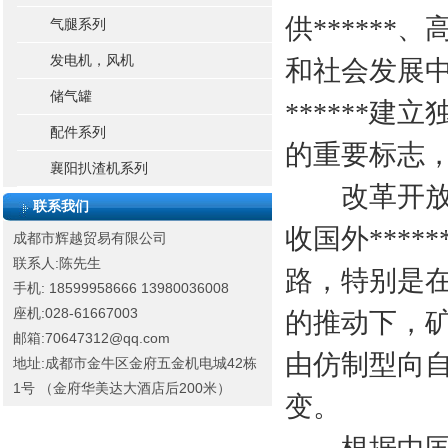
供******
气腿系列
发电机，风机
和社会发展
储气罐
******建
配件系列
的重要标志
襄阳扒渣机系列
改革开放3
联系我们
收国外***
成都市辉越贸易有限公司
联系人:陈先生
路，特别是
手机: 18599958666
13980036008
座机:028-61667003
的推动下，
邮箱:70647312@qq.com
由仿制型向
地址:成都市金牛区金府五金机电城42栋
1号 （金府华美达大酒店后200米）
变。