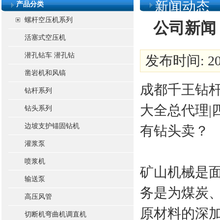
新闻动态
产品分类
螺杆空压机系列
公司新闻
活塞式空压机
潜孔钻车 潜孔钻
发布时间: 201
凿岩机和风镐
成都千王钻杆
钻杆系列
大全总代理|
钻头系列
边坡支护锚固钻机
有钻头卖？
灌浆泵
喷浆机
矿山机械是
输送泵
务是为煤炭
高压风管
原材料的深
切断机弯曲机调直机