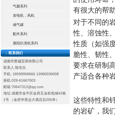
气腿系列
有很大的帮
发电机，风机
对于不同的
储气罐
性、溶蚀性
配件系列
性质（如强
襄阳扒渣机系列
脆性、韧性
联系我们
成都市辉越贸易有限公司
要求在研制
联系人:陈先生
手机: 18599958666
13980036008
产适合各种
座机:028-61667003
邮箱:70647312@qq.com
地址:成都市金牛区金府五金机电城42栋
这些特性和
1号 （金府华美达大酒店后200米）
的岩矿，我