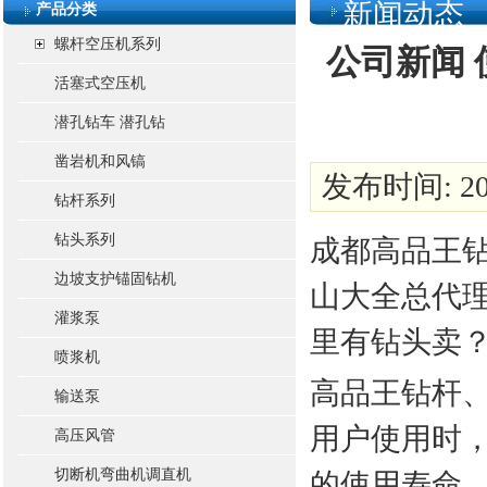
新闻动态
产品分类
螺杆空压机系列
公司新闻
活塞式空压机
潜孔钻车 潜孔钻
凿岩机和风镐
发布时间: 201
钻杆系列
钻头系列
成都高品王钻
边坡支护锚固钻机
山大全总代理
灌浆泵
里有钻头卖
喷浆机
高品王钻杆
输送泵
用户使用时
高压风管
切断机弯曲机调直机
的使用寿命，