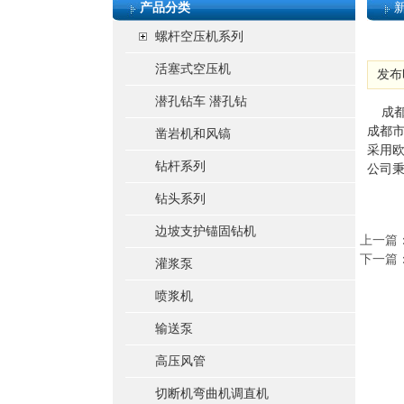
产品分类
螺杆空压机系列
活塞式空压机
发布时
潜孔钻车 潜孔钻
   
成都
凿岩机和风镐
采用欧
钻杆系列
公司秉
钻头系列
边坡支护锚固钻机
上一篇
下一篇
灌浆泵
喷浆机
输送泵
高压风管
切断机弯曲机调直机