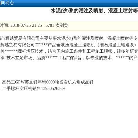
新闻动态
水泥(沙)浆的灌注及喷射、混凝土喷射
间: 2018-07-25 21:25 5781 次浏览
 成都市辉越贸易有限公司主要从事水泥(沙)浆的灌注及喷射、混凝土喷
市辉越贸易有限公司******产品全液压混凝土湿喷机（细石混凝土输
美******螺杆增压技术，结合国内施工条件和工程施工现状，经多年
承“技术立足市场、品质******工程”的宗旨，以专业的技术、******的产品品
：
高品王GPW英文钎年销6000吨凿岩机六角成品钎
：
二手螺杆空压机销售13980526369