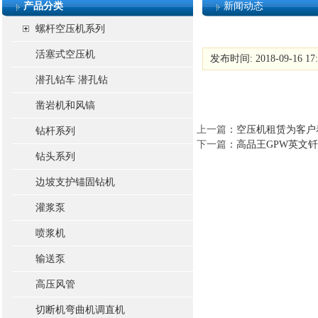
产品分类
新闻动态
螺杆空压机系列
活塞式空压机
发布时间: 2018-09-16 1
潜孔钻车 潜孔钻
凿岩机和风镐
上一篇
：
空压机租赁为客户
钻杆系列
下一篇
：
高品王GPW英文钎
钻头系列
边坡支护锚固钻机
灌浆泵
喷浆机
输送泵
高压风管
切断机弯曲机调直机