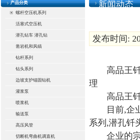
新闻动态
产品分类
螺杆空压机系列
活塞式空压机
潜孔钻车 潜孔钻
发布时间: 201
凿岩机和风镐
钻杆系列
高品王钎具销
钻头系列
边坡支护锚固钻机
理
灌浆泵
高品王钎具
喷浆机
目前,企业
输送泵
系列,潜孔钎
高压风管
企业的宗旨
切断机弯曲机调直机