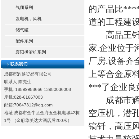
的产品比***
气腿系列
发电机，风机
道的工程建设
储气罐
高品王钎具
配件系列
家.企业位
襄阳扒渣机系列
厂房.设备齐全
联系我们
上等合金原料
成都市辉越贸易有限公司
联系人:陈先生
***了企业
手机: 18599958666
13980036008
座机:028-61667003
成都市辉越
邮箱:70647312@qq.com
空压机，潜
地址:成都市金牛区金府五金机电城42栋
1号 （金府华美达大酒店后200米）
镐钎，高压