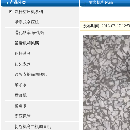
产品分类
凿岩机和风镐
螺杆空压机系列
活塞式空压机
发布时间: 2016-03-17 12:
潜孔钻车 潜孔钻
凿岩机和风镐
钻杆系列
钻头系列
边坡支护锚固钻机
灌浆泵
喷浆机
输送泵
高压风管
切断机弯曲机调直机