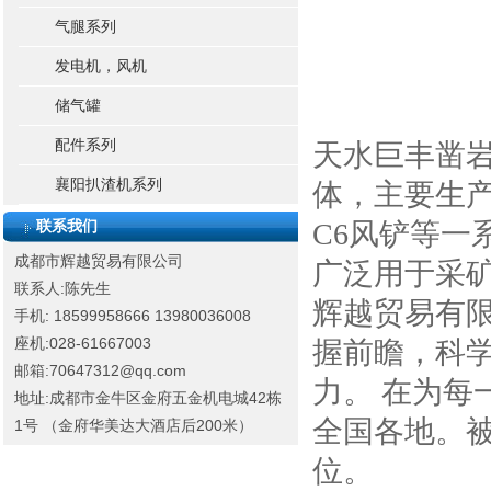
气腿系列
发电机，风机
储气罐
配件系列
天水巨丰凿
襄阳扒渣机系列
体，主要生产
C6风铲等一
联系我们
成都市辉越贸易有限公司
广泛用于采
联系人:陈先生
辉越贸易有限
手机: 18599958666
13980036008
座机:028-61667003
握前瞻，科
邮箱:70647312@qq.com
力。 在为
地址:成都市金牛区金府五金机电城42栋
全国各地。
1号 （金府华美达大酒店后200米）
位。