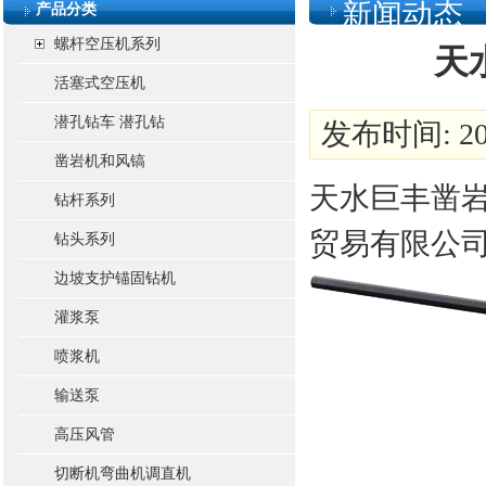
新闻动态
产品分类
螺杆空压机系列
天
活塞式空压机
潜孔钻车 潜孔钻
发布时间: 201
凿岩机和风镐
天水巨丰凿
钻杆系列
贸易有限公司13
钻头系列
边坡支护锚固钻机
灌浆泵
喷浆机
输送泵
高压风管
切断机弯曲机调直机