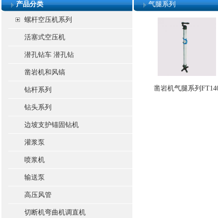
产品分类
气腿系列
螺杆空压机系列
活塞式空压机
潜孔钻车 潜孔钻
凿岩机和风镐
凿岩机气腿系列FT14
钻杆系列
钻头系列
边坡支护锚固钻机
灌浆泵
喷浆机
输送泵
高压风管
切断机弯曲机调直机