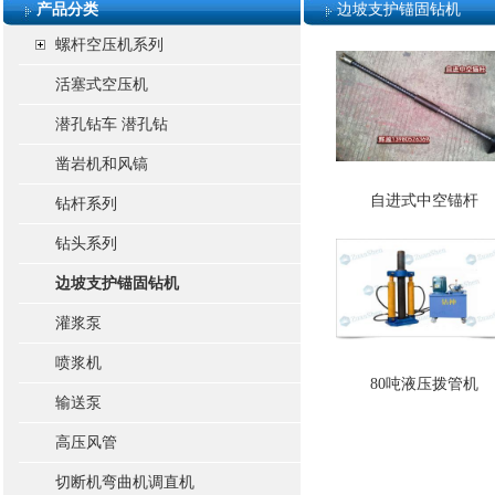
产品分类
边坡支护锚固钻机
螺杆空压机系列
活塞式空压机
潜孔钻车 潜孔钻
凿岩机和风镐
自进式中空锚杆
钻杆系列
钻头系列
边坡支护锚固钻机
灌浆泵
喷浆机
80吨液压拨管机
输送泵
高压风管
切断机弯曲机调直机