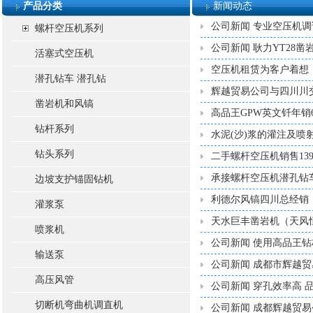
产品分类
新闻动态
公司新闻 专业空压机调
螺杆空压机系列
公司新闻 耿力YT28
活塞式空压机
空压机租赁为客户着想
潜孔钻车 潜孔钻
辉越贸易公司与四川川
凿岩机和风镐
高品王GPW英文钎年销
钻杆系列
水泥(沙)浆的灌注及
钻头系列
二手螺杆空压机销售13980
承接螺杆空压机潜孔钻
边坡支护锚固钻机
利德尔风镐四川总经销
灌浆泵
天水巨丰凿岩机（天风
喷浆机
公司新闻 使用高品王
输送泵
公司新闻 成都市辉越贸
高压风管
公司新闻 穿孔效率高 
切断机弯曲机调直机
公司新闻 成都辉越贸