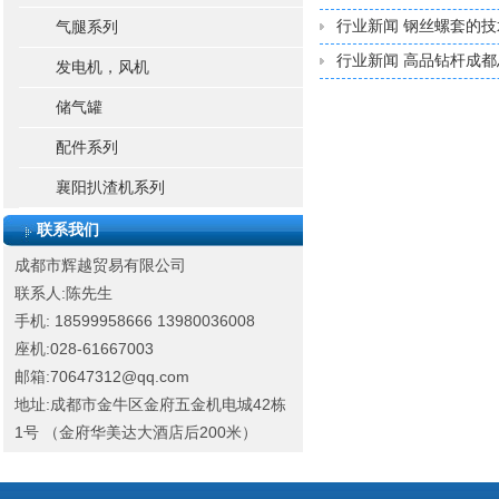
行业新闻 钢丝螺套的
气腿系列
行业新闻 高品钻杆成
发电机，风机
储气罐
配件系列
襄阳扒渣机系列
联系我们
成都市辉越贸易有限公司
联系人:陈先生
手机: 18599958666
13980036008
座机:028-61667003
邮箱:70647312@qq.com
地址:成都市金牛区金府五金机电城42栋
1号 （金府华美达大酒店后200米）