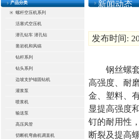
新闻动态
产品分类
螺杆空压机系列
活塞式空压机
潜孔钻车 潜孔钻
发布时间: 201
凿岩机和风镐
钻杆系列
钢丝螺套应
钻头系列
边坡支护锚固钻机
高强度、耐
灌浆泵
金、塑料、
喷浆机
显提高强度
输送泵
钉的耐用性
高压风管
断裂及提高
切断机弯曲机调直机