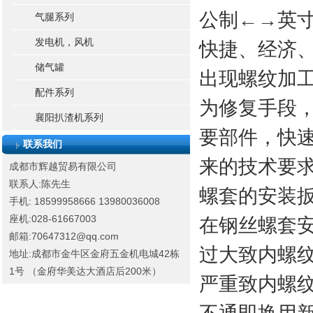
公制←→英
气腿系列
发电机，风机
快捷、经济
储气罐
出现螺纹加
配件系列
为修复手段
襄阳扒渣机系列
要部件，快速
联系我们
来的技术要
成都市辉越贸易有限公司
联系人:陈先生
螺套的安装
手机: 18599958666
13980036008
座机:028-61667003
在钢丝螺套
邮箱:70647312@qq.com
过大致内螺
地址:成都市金牛区金府五金机电城42栋
1号 （金府华美达大酒店后200米）
严重致内螺