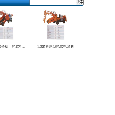
1.3米标准及加长型、轮式扒渣机
1.3米折尾型轮式扒渣机