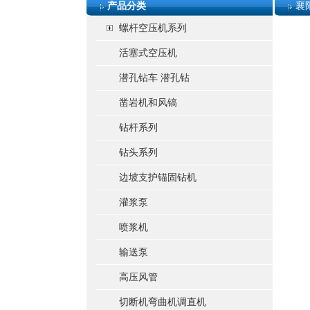
产品分类
襄
螺杆空压机系列
活塞式空压机
潜孔钻车 潜孔钻
凿岩机和风镐
钻杆系列
钻头系列
边坡支护锚固钻机
灌浆泵
喷浆机
输送泵
高压风管
切断机弯曲机调直机