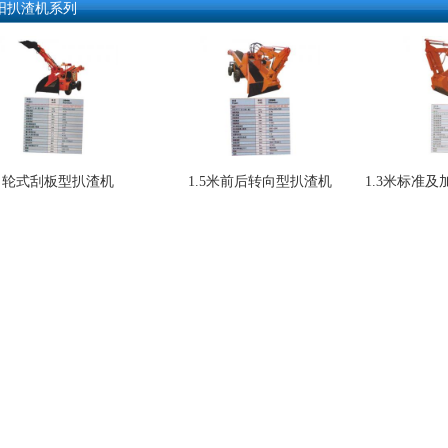
阳扒渣机系列
轮式刮板型扒渣机
1.5米前后转向型扒渣机