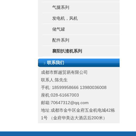
气腿系列
发电机，风机
储气罐
配件系列
襄阳扒渣机系列
联系我们
成都市辉越贸易有限公司
联系人:陈先生
手机: 18599958666
13980036008
座机:028-61667003
邮箱:70647312@qq.com
地址:成都市金牛区金府五金机电城42栋
1号 （金府华美达大酒店后200米）