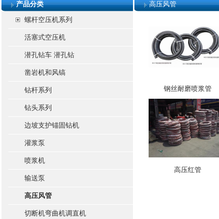
产品分类
高压风管
螺杆空压机系列
活塞式空压机
潜孔钻车 潜孔钻
凿岩机和风镐
钢丝耐磨喷浆管
钻杆系列
钻头系列
边坡支护锚固钻机
灌浆泵
喷浆机
高压红管
输送泵
高压风管
切断机弯曲机调直机