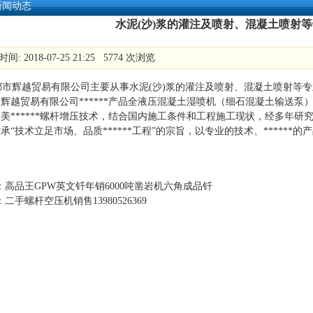
新闻动态
水泥(沙)浆的灌注及喷射、混凝土喷射
间: 2018-07-25 21:25 5774 次浏览
 成都市辉越贸易有限公司主要从事水泥(沙)浆的灌注及喷射、混凝土喷
市辉越贸易有限公司******产品全液压混凝土湿喷机（细石混凝土输
美******螺杆增压技术，结合国内施工条件和工程施工现状，经多年
承“技术立足市场、品质******工程”的宗旨，以专业的技术、******的产品品
：
高品王GPW英文钎年销6000吨凿岩机六角成品钎
：
二手螺杆空压机销售13980526369