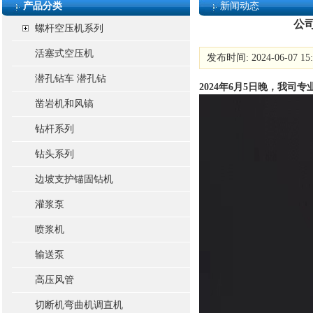
产品分类
新闻动态
公
螺杆空压机系列
活塞式空压机
发布时间: 2024-06-07 1
潜孔钻车 潜孔钻
2024年6月5日晚，我司
凿岩机和风镐
钻杆系列
钻头系列
边坡支护锚固钻机
灌浆泵
喷浆机
输送泵
高压风管
切断机弯曲机调直机