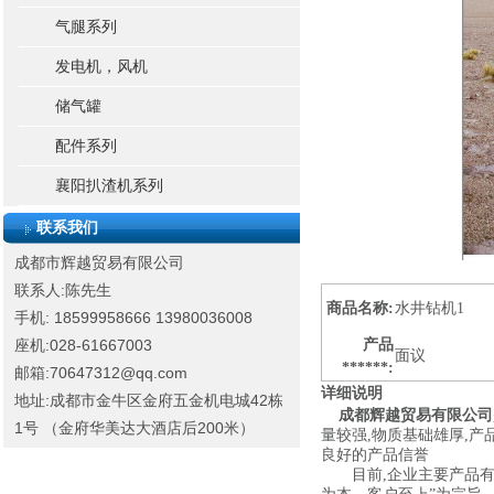
气腿系列
发电机，风机
储气罐
配件系列
襄阳扒渣机系列
联系我们
成都市辉越贸易有限公司
联系人:陈先生
商品名称:
水井钻机1
手机: 18599958666
13980036008
座机:028-61667003
产品
面议
******:
邮箱:70647312@qq.com
详细说明
地址:成都市金牛区金府五金机电城42栋
成都辉越贸易有限公司
1号 （金府华美达大酒店后200米）
量较强,物质基础雄厚,产品
良好的产品信誉
目前,企业主要产品有矿山