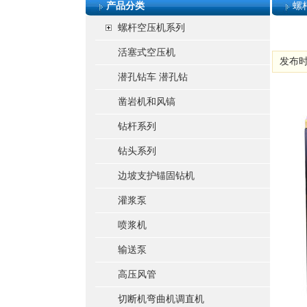
产品分类
螺
螺杆空压机系列
活塞式空压机
发布时间:
潜孔钻车 潜孔钻
凿岩机和风镐
钻杆系列
钻头系列
边坡支护锚固钻机
灌浆泵
喷浆机
输送泵
高压风管
切断机弯曲机调直机