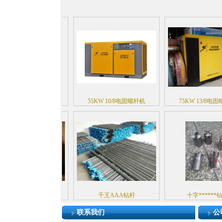
KW 6/8电固螺杆机
55KW 10/8电固螺杆机
75KW 13/8电固螺杆
2KW 24/8螺杆机
千王AAA钻杆
十字******钻头
联系我们
公