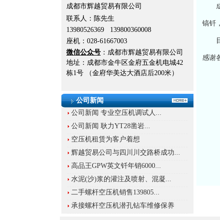
成都市辉越贸易有限公司
联系人：
陈先生
镐钎
13980526369
139800360008
目前
座机：028-61667003
微信公众号
：成都市辉越贸易有限公司
感谢
地址：成都市金牛区金府五金机电城42
栋1号 （金府华美达大酒店后200米）
公司新闻
公司新闻 专业空压机调试人...
公司新闻 耿力YT28凿岩...
空压机租赁为客户着想
辉越贸易公司与四川川交路桥成功...
高品王GPW英文钎年销6000...
水泥(沙)浆的灌注及喷射、混凝...
二手螺杆空压机销售139805...
承接螺杆空压机潜孔钻车维修保养