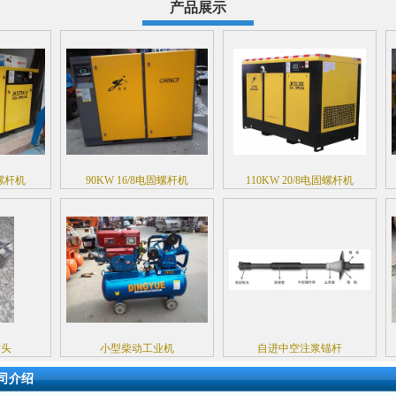
产品展示
机
90KW 16/8电固螺杆机
110KW 20/8电固螺杆机
小型柴动工业机
自进中空注浆锚杆
司介绍