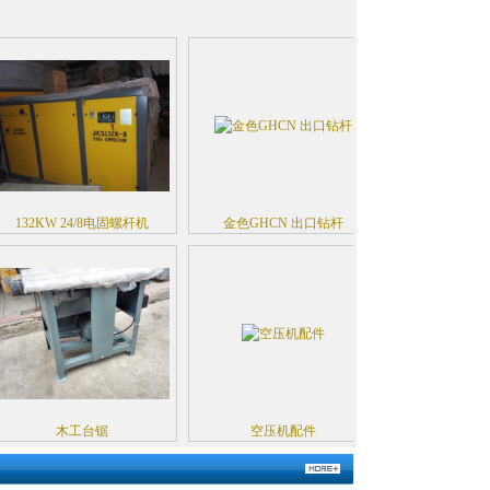
132KW 24/8电固螺杆机
金色GHCN 出口钻杆
B19金钢石复
木工台锯
空压机配件
G13********